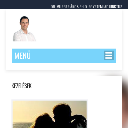
DR. MURBER ÁKOS PH.D. EGYETEMI ADJUNKTUS
MENÜ
KEZELÉSEK