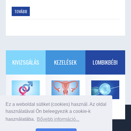
TOVÁBB
KIVIZSGÁLÁS
KEZELÉSEK
LOMBIKBÉBI
kivizsgálás
kezelési
lombikbébi
Ez a weboldal sütiket (cookies) használ. Az oldal
lépései
lehetőségek
kezelés
használatával Ön beleegyezik a cookie-k
használatába.
Bővebb információ...
lombikbébi
© 2026
I I