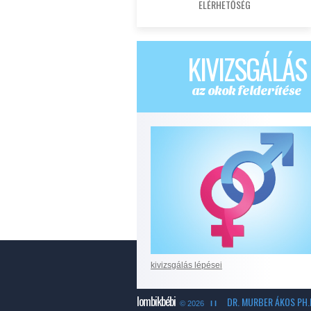
ELÉRHETŐSÉG
KIVIZSGÁLÁS
az okok felderítése
kivizsgálás lépései
lombikbébi
DR. MURBER ÁKOS PH.
© 2026
I I