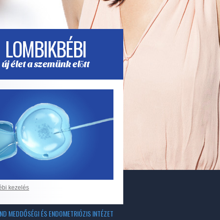
LOMBIKBÉBI
új élet a szemünk előtt
ébi kezelés
ND MEDDŐSÉGI ÉS ENDOMETRIÓZIS INTÉZET