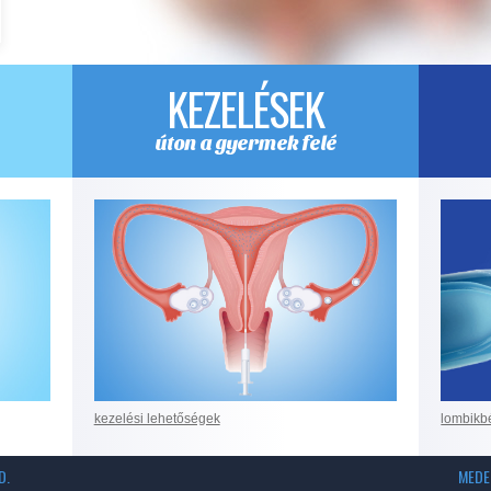
KEZELÉSEK
úton a gyermek felé
kezelési lehetőségek
lombikb
D.
MEDE