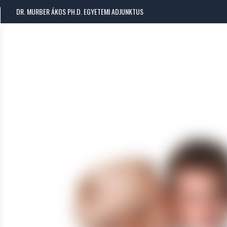
DR. MURBER ÁKOS PH.D. EGYETEMI ADJUNKTUS